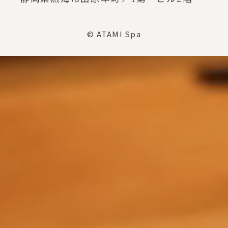
© ATAMI Spa