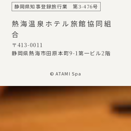
静岡県知事登録旅行業 第
3-476
号
熱海温泉ホテル旅館協同組
合
〒413-0011
静岡県熱海市田原本町
9-1
第一ビル
2
階
© ATAMI Spa