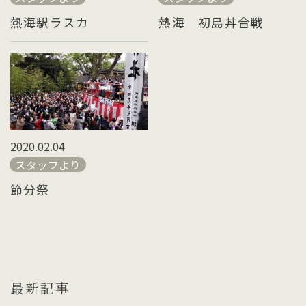
熱海駅ラスカ
熱海 初島丼合戦
2020.02.04
スタッフより
節分祭
最新記事