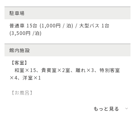
1
泊
1
部屋
2
名
駐車場
子ども
普通車 15台 (1,000円 / 泊) / 大型バス 1台
(3,500円 /泊)
0
名
再検索する
館内施設
【客室】
和室×15、貴賓室×2室、離れ×3、特別客室
×4、洋室×1
【お風呂】
大浴場×2
もっと見る
【宴会場】
｢蓬莱｣ 64畳 70名収容 (舞台付)
｢曾良｣ 40畳 40名収容