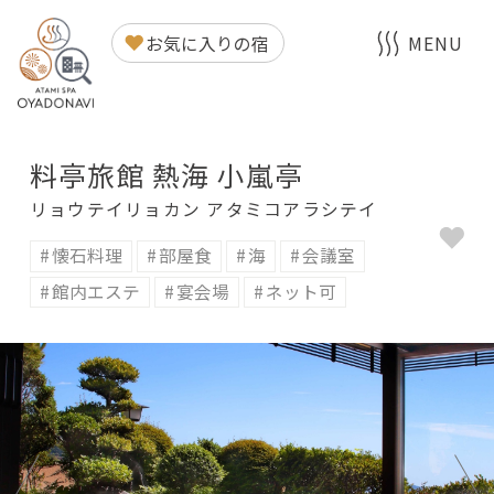
料亭旅館 熱海 小嵐亭
お気に入りの宿
MENU
料亭旅館 熱海 小嵐亭
リョウテイリョカン アタミコアラシテイ
懐石料理
部屋食
海
会議室
館内エステ
宴会場
ネット可