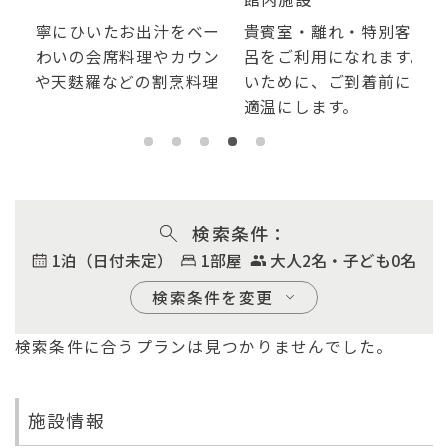
ベー
貴賓室・離れ・特別客室は温泉掛け流しの内風
敷
ウン
呂をご利用になれます。温泉成分を水で薄めな
藤
料理
いために、ご到着前にお湯を張り少し冷まして
散
適温にします。
れ
検索条件
1泊（日付未定）
1部屋
大人2名・子ども0名
検索条件を変更
検索条件に合うプランは見つかりませんでした。
チェックイン
2026/08/07
日付未定
施設情報
宿泊数
部屋数
大人（1室）