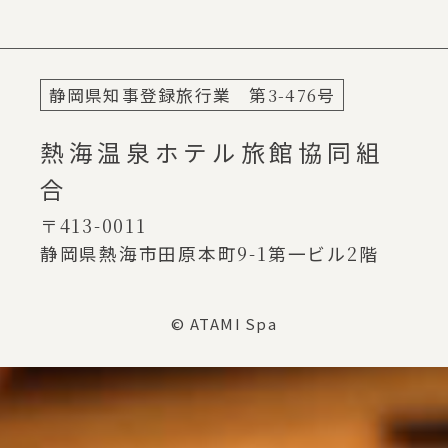
静岡県知事登録旅行業 第
3-476
号
熱海温泉ホテル旅館協同組
合
〒413-0011
静岡県熱海市田原本町
9-1
第一ビル
2
階
© ATAMI Spa