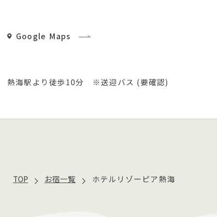
【会議室】
「ﾏｰﾒｲﾄﾞ」215名㎡ スクール式 80名収
「小会議室」33名㎡ スクール式 18名収容、ロ
Google Maps
の字式 12名収容
【その他ご案内】
Wi-Fi･･･館内
熱海駅より徒歩10分 ※送迎バス (要確認)
カラオケバー ×1
カラオケボックス ×3
麻雀専用ルーム(全自動 11,000円 / 泊×4卓)
ゲームコーナー、売店
ラーメンコーナー (繁忙日)
鉄板焼コーナー
チェックイン
TOP
お宿一覧
ホテルリゾーピア熱海
15:00