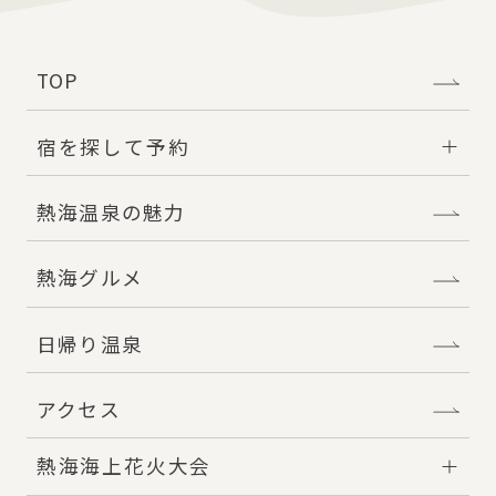
チェックアウト
11:00
TOP
最大収容人数
宿を探して予約
一般 980名 / 団体 270名
熱海温泉の魅力
TEL / FAX
熱海グルメ
TEL:0557-83-5959 / FAX:0557-86-0037
日帰り温泉
公式サイト
https://www.rtg.jp/hotels/smc/atami/?
アクセス
redirect=true
熱海海上花火大会