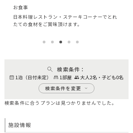
館内施設
リ
とれ
大人の夜をごゆっくりおたのしみください。カ
優
ラオケルームも3部屋ございます。
合
レ
検索条件
1泊（日付未定）
1部屋
大人2名・子ども0名
検索条件を変更
検索条件に合うプランは見つかりませんでした。
チェックイン
2026/08/06
日付未定
施設情報
宿泊数
部屋数
大人（1室）