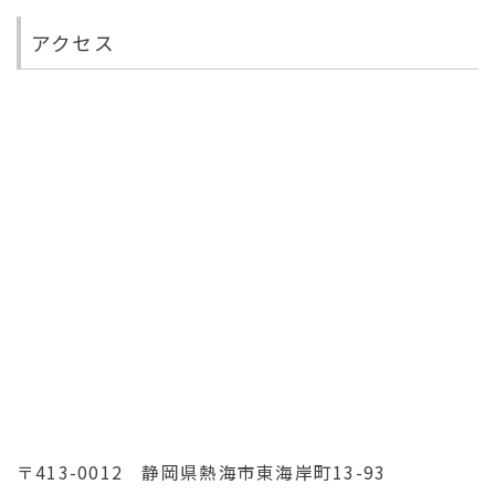
車で片道約7分/送迎有）各先着順
※満車時は恐れ入りますが近隣の有料駐車場お客
アクセス
様ご負担（目安:2,200円 / 20時間まで）をご案内
させて頂きます。
館内施設
【客室】
和洋室×196
【お風呂】
大浴場 ×1 (男女入替制)
【宴会場】
「ﾏｰﾒｲﾄﾞ全面」80名収容
「漁火・白帆｣ 60畳 50名収容
「小宴会場」18畳 18名収容 4箇所
〒413-0012 静岡県熱海市東海岸町13-93