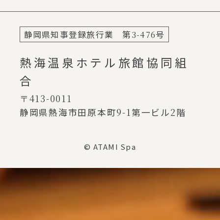
静岡県知事登録旅行業 第
3-476
号
熱海温泉ホテル旅館協同組
合
〒413-0011
静岡県熱海市田原本町
9-1
第一ビル
2
階
© ATAMI Spa