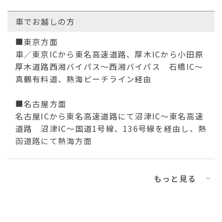
1
泊
1
部屋
2
名
車でお越しの方
子ども
■東京方面
車／東京ICから東名高速道路、厚木ICから小田原
0
名
再検索する
厚木道路西湘バイパス〜西湘バイパス 石橋IC〜
真鶴有料道、熱海ビーチライン経由
■名古屋方面
名古屋ICから東名高速道路にて沼津IC〜東名高速
道路 沼津IC〜国道1号線、136号線を経由し、熱
函道路にて熱海方面
駐車場
もっと見る
普通者 20台 (1,000円 / 泊)
※駐車場は予約制となります。ホテル隣接駐車場
/ 有料（1,000円 / 1泊)、第二駐車場 / 無料（お