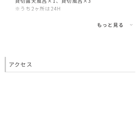
貸切露天風呂×1、貸切風呂×3
※うち2ヶ所は24H
※手すり有
もっと見る
【宴会場】
30畳 20名収容
【会議室】
10畳10名収容
アクセス
【その他ご案内】
Wi-Fi･･･全客室・館内・フロント・ロビー
無料ドリンクバー(時間指定)、無料製氷機
(24H)
チェックイン