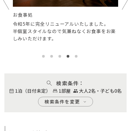
お食事処
接
して
令和5年に完全リニューアルいたしました。
若
を採
半個室スタイルなので気兼ねなくお食事をお楽
が
ま
しみいただけます。
さ
検索条件
1泊（日付未定）
1部屋
大人2名・子ども0名
検索条件を変更
チェックイン