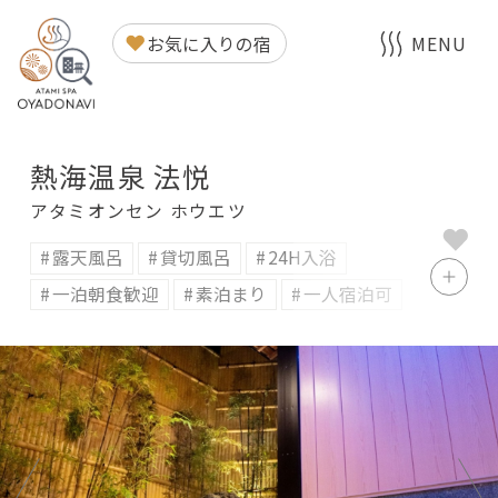
熱海温泉 法悦
お気に入りの宿
MENU
熱海温泉 法悦
アタミオンセン ホウエツ
露天風呂
貸切風呂
24H入浴
一泊朝食歓迎
素泊まり
一人宿泊可
会議室
宴会場
ネット可