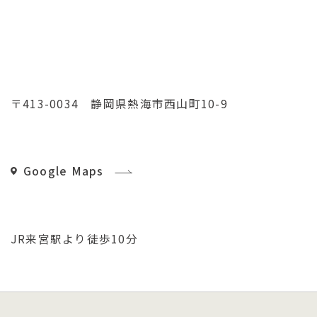
15:00
チェックアウト
10:00
〒413-0034 静岡県熱海市西山町10-9
最大収容人数
一般 ・団体 20名
Google Maps
TEL / FAX
TEL:0557-81-4475 / FAX:0557-83-2727
JR来宮駅より徒歩10分
SNS