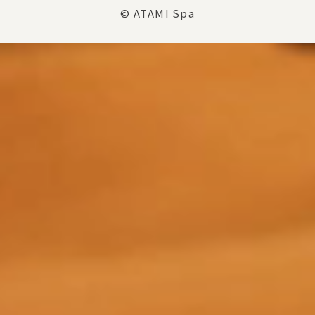
© ATAMI Spa