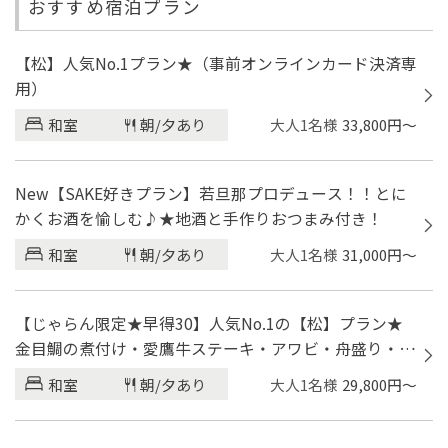
2026/08/07
おすすめ宿泊プラン
日付未定
宿泊数
部屋数
大人（1室）
【松】人気No.1プラン★（事前オンラインカード決済専
1
泊
1
部屋
2
名
用）
和室
朝/夕あり
大人1名様
33,800円～
子ども
0
名
再検索する
New【SAKE好きプラン】若旦那プロデュース！！とに
かくお酒を愉しむ♪★地酒と手作りおつまみ付き！
和室
朝/夕あり
大人1名様
31,000円～
【じゃらん限定★早得30】人気No.1の【松】プラン★
金目鯛の煮付け・愛鷹牛ステーキ・アワビ・舟盛り・釜
飯
和室
朝/夕あり
大人1名様
29,800円～