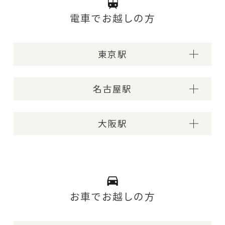
電車でお越しの方
東京駅
からのルート
JR東海道新幹線
名古屋駅
ひかり約35分・こだま約50分
からのルート
JR東海道新幹線
大阪駅
熱海駅
ひかり約1時間30分・こだま約2時間
からのルート
JR東海道新幹線
熱海駅
ひかり約2時間15分・こだま約3時間10分
お車でお越しの方
熱海駅