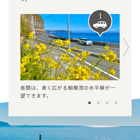
山々の緑に包まれる、心地よいワインデ
リゾート気分を高めるヤシの並木道が続
遠くに富士山を眺めながら、開放感あふ
昼間は、青く広がる相模湾の水平線が一
ィングロード。
きます。
れるルートを進みます。
望できます。