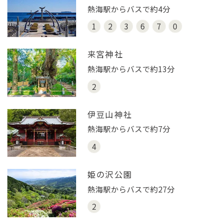
熱海駅からバスで約4分
1
2
3
6
7
0
来宮神社
熱海駅からバスで約13分
2
伊豆山神社
熱海駅からバスで約7分
4
姫の沢公園
熱海駅からバスで約27分
2