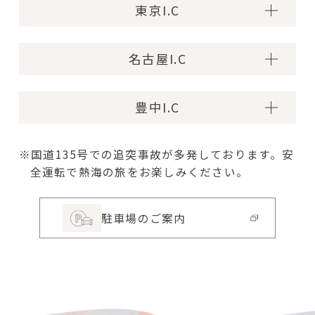
東京I.C
からのルート
東名高速道路
名古屋I.C
約40km
からのルート
東名高速道路／約220km
豊中I.C
新東名高速道路／約213km
からのルート
東名高速道路／約380km
小田原厚木道路西湘バイパス
※国道135号での追突事故が多発しております。安
新東名高速道路 約370km
約45km
全運転で熱海の旅をお楽しみください。
伊豆縦貫道・熱函道路
駐車場のご案内
約35km
国道135号
伊豆縦貫道・熱函道路
約20km
熱海市
約35km
熱海市