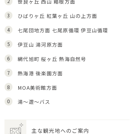
2
笹良ヶ丘
西山
箱根方面
3
ひばりヶ丘
紅葉ヶ丘
山の上方面
4
七尾団地方面
七尾原循環
伊豆山循環
5
伊豆山
湯河原方面
6
網代旭町
桜ヶ丘
熱海自然号
7
熱海港
後楽園方面
8
MOA美術館方面
0
湯～遊～バス
主な観光地へのご案内