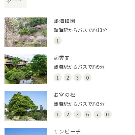
熱海梅園
熱海駅からバスで約13分
1
起雲閣
熱海駅からバスで約9分
1
2
3
0
お宮の松
熱海駅からバスで約3分
1
2
3
6
7
0
サンビーチ