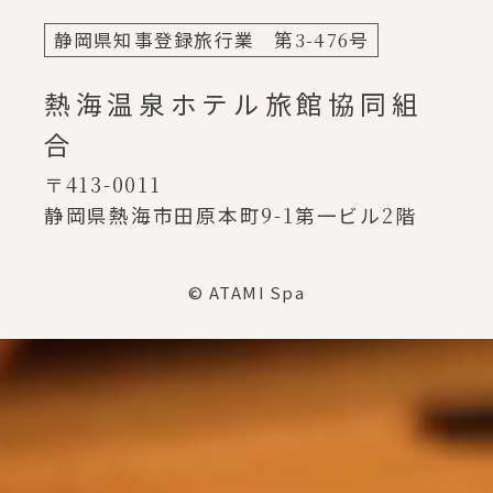
静岡県知事登録旅行業 第
3-476
号
熱海温泉ホテル旅館協同組
合
〒413-0011
静岡県熱海市田原本町
9-1
第一ビル
2
階
© ATAMI Spa