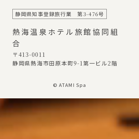
静岡県知事登録旅行業 第
3-476
号
熱海温泉ホテル旅館協同組
合
〒413-0011
静岡県熱海市田原本町
9-1
第一ビル
2
階
© ATAMI Spa