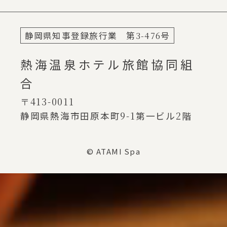
静岡県知事登録旅行業 第
3-476
号
熱海温泉ホテル旅館協同組
合
〒413-0011
静岡県熱海市田原本町
9-1
第一ビル
2
階
© ATAMI Spa