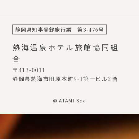
静岡県知事登録旅行業 第
3-476
号
熱海温泉ホテル旅館協同組
合
〒413-0011
静岡県熱海市田原本町
9-1
第一ビル
2
階
© ATAMI Spa