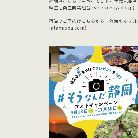
詳細はこちら→
＃今こそしずおか元気旅＃
館生活衛生同業組合 (shizuokayado.jp)
宿泊のご予約はこちらから→
熱海のホテル
(atamispa.com)