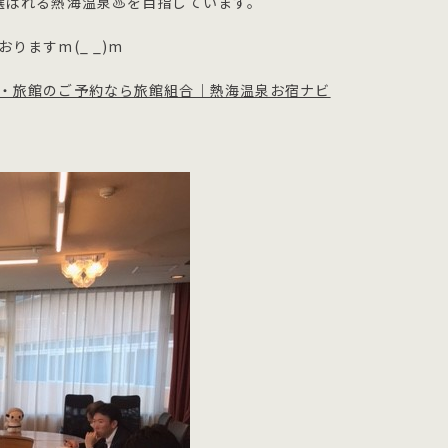
選ばれる熱海温泉♨を目指しています。
ますm(_ _)m
・旅館のご予約なら旅館組合｜熱海温泉お宿ナビ