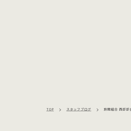
TOP
スタッフブログ
旅館組合 西部部