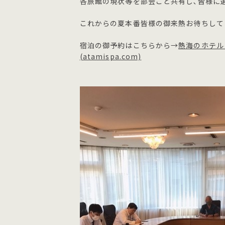
各旅館の現状等を部会ごと共有し､皆様に
これからの夏本番皆様の御来熱お待ちしており
宿泊の御予約はこちらから→
熱海のホテル
(atamispa.com)