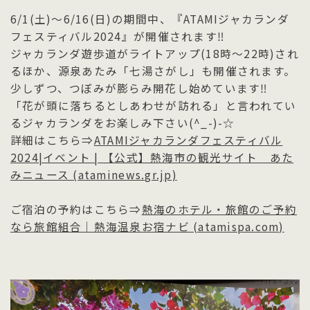
6/1(土)～6/16(日)の期間中、『ATAMIジャカランダ
フェスティバル2024』が開催されます‼
ジャカランダ遊歩道がライトアップ(18時～22時)され
るほか、源泉あたみ「七湯さがし」も開催されます。
少しずつ、つぼみが膨らみ開花し始めています‼
「花が頭に落ちるとしあわせが訪れる」と言われてい
るジャカランダをお楽しみ下さい(^_-)-☆
詳細はこちら⇒
ATAMIジャカランダフェスティバル
2024|イベント | 【公式】熱海市の観光サイト あた
みニュース (ataminews.gr.jp)
ご宿泊の予約はこちら⇒
熱海のホテル・旅館のご予約
なら旅館組合｜熱海温泉お宿ナビ (atamispa.com)