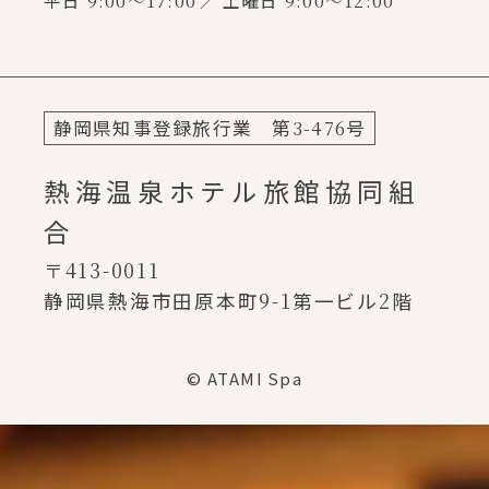
平日
9:00～17:00
土曜日
9:00～12:00
静岡県知事登録旅行業 第
3-476
号
熱海温泉ホテル旅館協同組
合
〒413-0011
静岡県熱海市田原本町
9-1
第一ビル
2
階
© ATAMI Spa