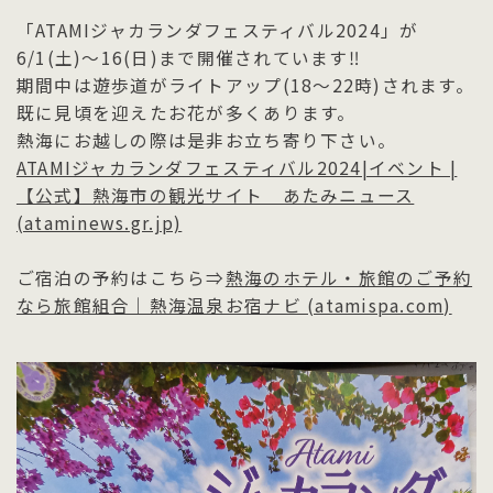
「ATAMIジャカランダフェスティバル2024」が
6/1(土)～16(日)まで開催されています‼
期間中は遊歩道がライトアップ(18～22時)されます。
既に見頃を迎えたお花が多くあります。
熱海にお越しの際は是非お立ち寄り下さい。
ATAMIジャカランダフェスティバル2024|イベント |
【公式】熱海市の観光サイト あたみニュース
(ataminews.gr.jp)
ご宿泊の予約はこちら⇒
熱海のホテル・旅館のご予約
なら旅館組合｜熱海温泉お宿ナビ (atamispa.com)