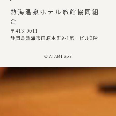
熱海温泉ホテル旅館協同組
合
〒413-0011
静岡県熱海市田原本町
9-1
第一ビル
2
階
© ATAMI Spa