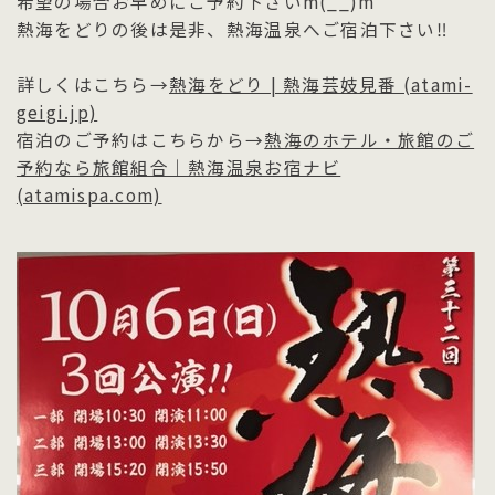
希望の場合お早めにご予約下さいm(__)m
熱海をどりの後は是非、熱海温泉へご宿泊下さい‼
詳しくはこちら→
熱海をどり | 熱海芸妓見番 (atami-
geigi.jp)
宿泊のご予約はこちらから→
熱海のホテル・旅館のご
予約なら旅館組合｜熱海温泉お宿ナビ
(atamispa.com)