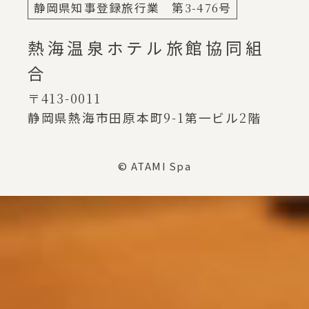
静岡県知事登録旅行業 第
3-476
号
熱海温泉ホテル旅館協同組
合
〒413-0011
静岡県熱海市田原本町
9-1
第一ビル
2
階
© ATAMI Spa