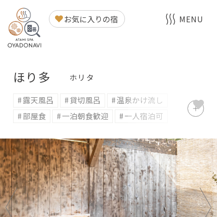
ほり多
お気に入りの宿
MENU
ほり多
ホリタ
露天風呂
貸切風呂
温泉かけ流し
部屋食
一泊朝食歓迎
一人宿泊可
ネット可