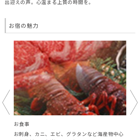
出迎えの声。心温まる上質の時間を。
お宿の魅力
館内施設
宴
中心
ご宿泊、ご宴会のお客様に優先してご利用いた
お