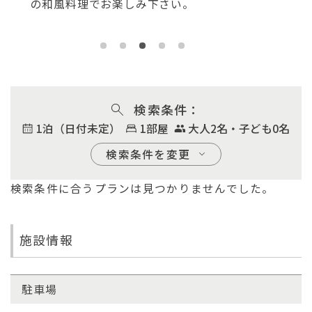
だけるようになっておりますが、 カラオケルー
は
ムのみのご利用も可能です。
検索条件
1泊（日付未定）
1部屋
大人2名・子ども0名
検索条件を変更
検索条件に合うプランは見つかりませんでした。
チェックイン
2026/08/06
日付未定
施設情報
宿泊数
部屋数
大人（1室）
1
泊
1
部屋
2
名
駐車場