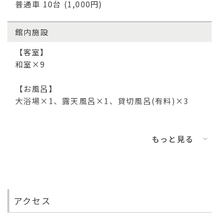
子ども
普通車 10台 (1,000円)
0
名
再検索する
館内施設
【客室】
和室×9
【お風呂】
大浴場×1、露天風呂×1、貸切風呂(有料)×3
【宴会場】
会場 24畳 25名収容
もっと見る
【その他ご案内】
Wi-Fi…全客室
カラオケボックス×2
アクセス
チェックイン