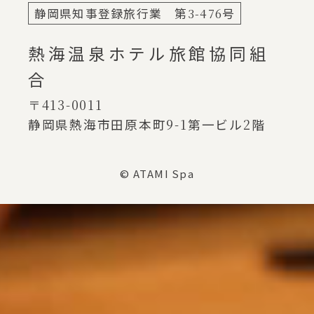
静岡県知事登録旅行業 第
3-476
号
熱海温泉ホテル旅館協同組
合
〒413-0011
静岡県熱海市田原本町
9-1
第一ビル
2
階
© ATAMI Spa