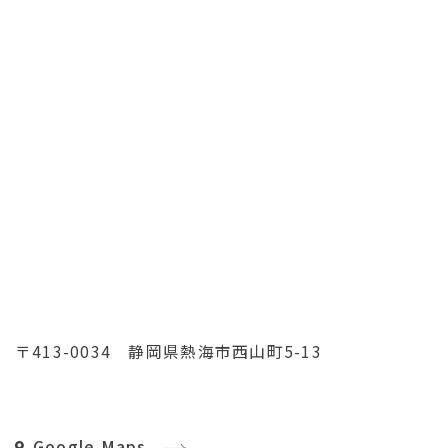
15:00
チェックアウト
10:00
最大収容人数
一般 30名 / 団体 50名
TEL / FAX
TEL:0557-83-2263 / FAX:0557-83-2267
〒413-0034 静岡県熱海市西山町5-13
公式サイト
http://www.horita-spa.com/
Google Maps