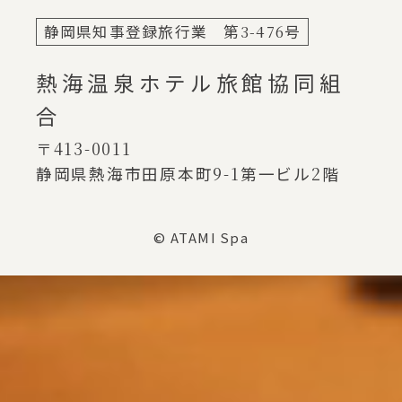
静岡県知事登録旅行業 第
3-476
号
熱海温泉ホテル旅館協同組
合
〒413-0011
静岡県熱海市田原本町
9-1
第一ビル
2
階
© ATAMI Spa